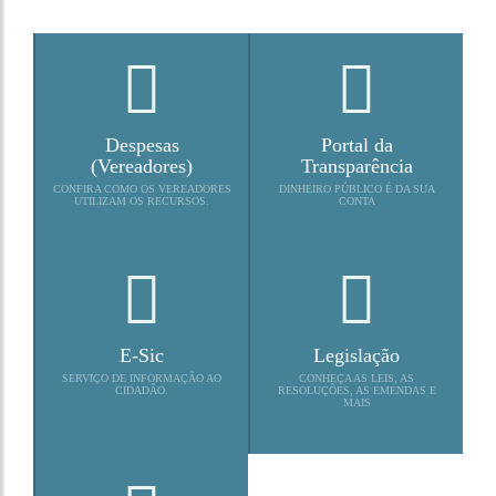
Despesas
Portal da
(Vereadores)
Transparência
CONFIRA COMO OS VEREADORES
DINHEIRO PÚBLICO É DA SUA
UTILIZAM OS RECURSOS.
CONTA
E-Sic
Legislação
SERVIÇO DE INFORMAÇÃO AO
CONHEÇA AS LEIS, AS
CIDADÃO.
RESOLUÇÕES, AS EMENDAS E
MAIS