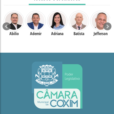
Abilio
Ademir
Adriana
Batista
Jefferson