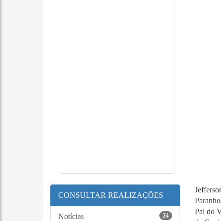
Jefferso
CONSULTAR REALIZAÇÕES
Paranho
Pai do V
Notícias
24