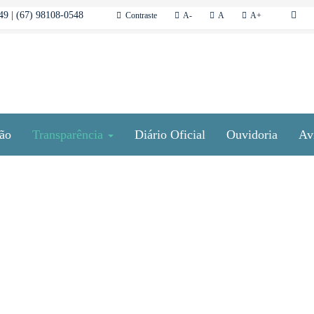
9 | (67) 98108-0548
Contraste
A-
A
A+
ção
Transparência
Diário Oficial
Ouvidoria
Av