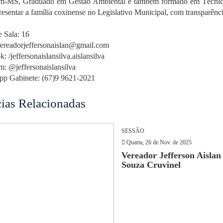
m-MS, Graduado em Gestão Ambiental e também formado em Técnico
resentar a família coxinense no Legislativo Municipal, com transparênc
 Sala: 16
vereadorjeffersonaislan@gmail.com
: /jeffersonaislansilva.aislansilva
m: @jeffersonaislansilva
p Gabinete: (67)9 9621-2021
cias Relacionadas
SESSÃO
Quarta, 26 de Nov. de 2025
Vereador Jefferson Aisla
Souza Cruvinel