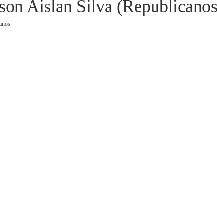
rson Aislan Silva (Republican
canos