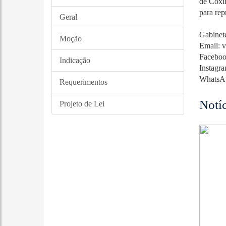
de Coxi
para rep
Geral
Gabinete
Moção
Email: 
Facebook
Indicação
Instagra
WhatsAp
Requerimentos
Notí
Projeto de Lei