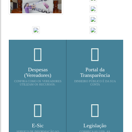
Despesas
Portal da
(Vereadores)
Transparência
CONFIRA COMO OS VEREADORES
DINHEIRO PÚBLICO É DA SUA
UTILIZAM OS RECURSOS.
CONTA
E-Sic
Legislação
SERVIÇO DE INFORMAÇÃO AO
CONHEÇA AS LEIS, AS