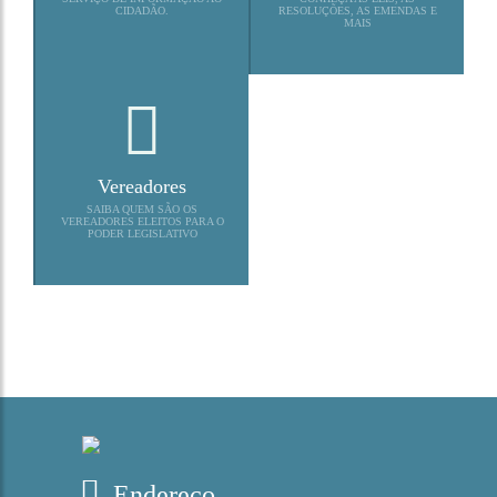
CIDADÃO.
RESOLUÇÕES, AS EMENDAS E
MAIS
Vereadores
SAIBA QUEM SÃO OS
VEREADORES ELEITOS PARA O
PODER LEGISLATIVO
Endereço