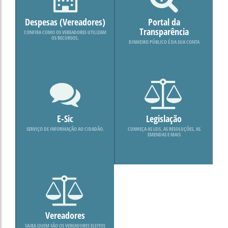
Despesas (Vereadores)
Portal da
Transparência
CONFIRA COMO OS VEREADORES UTILIZAM
OS RECURSOS.
DINHEIRO PÚBLICO É DA SUA CONTA
E-Sic
Legislação
SERVIÇO DE INFORMAÇÃO AO CIDADÃO.
CONHEÇA AS LEIS, AS RESOLUÇÕES, AS
EMENDAS E MAIS
Vereadores
SAIBA QUEM SÃO OS VEREADORES ELEITOS